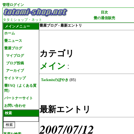
管理ログイン
目次
畳の通信販売
タタミショップ・ネット
畳屋ブログ - 最新エントリ
メインメニュー
ホーム
畳ニュース
畳屋ブログ
カテゴリ
マイブログ
ブログ投稿
メイン
:
アーカイブ
サイトマップ
Tackmixのぼやき
(85)
畳FAQ（よくある質
問）
パートナーサイト
お問い合わせ
最新エントリ
検索
2007/07/12