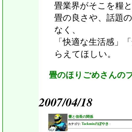
畳業界がそこを糧
畳の良さや、話題
なく、
「快適な生活感」
らえてほしい。
畳のほりごめさんの
2007/04/18
畳と信長の関係
Tackmixのぼやき
カテゴリ:
: