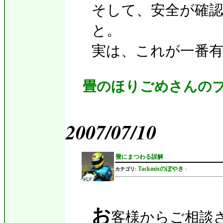
そして、安全が確
と。
実は、これが一番
畳のほりごめさんの
2007/07/10
畳にまつわる誤解
Tackmixのぼやき
カテゴリ:
:
お
客様からご相談