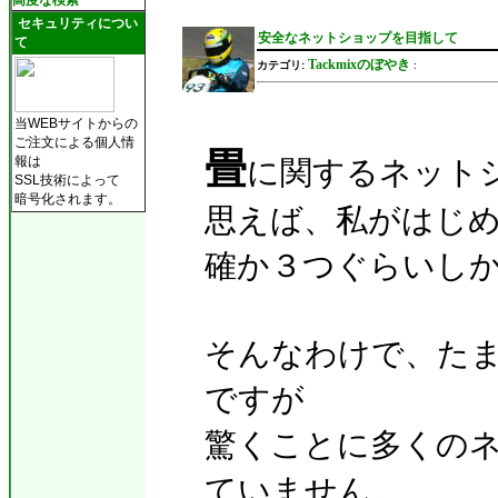
高度な検索
セキュリティについ
安全なネットショップを目指して
て
Tackmixのぼやき
カテゴリ:
:
当WEBサイトからの
ご注文による個人情
畳
に関するネット
報は
SSL技術によって
暗号化されます。
思えば、私がはじ
確か３つぐらいし
そんなわけで、た
ですが
驚くことに多くの
ていません。