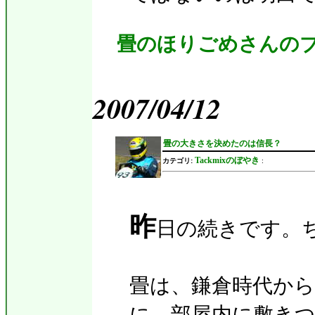
畳のほりごめさんの
2007/04/12
畳の大きさを決めたのは信長？
Tackmixのぼやき
カテゴリ:
:
昨
日の続きです。
畳は、鎌倉時代か
に、部屋内に敷き