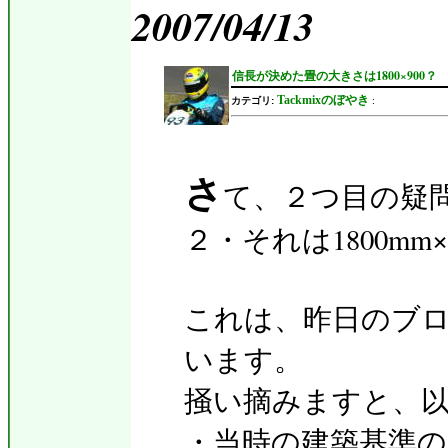
2007/04/13
信長が決めた畳の大きさは1800×900？
Tackmixのぼやき
カテゴリ:
:
さ
て、２つ目の疑
２・それは1800mm
これは、昨日のブ
います。
掻い摘みますと、
・当時の建築基準