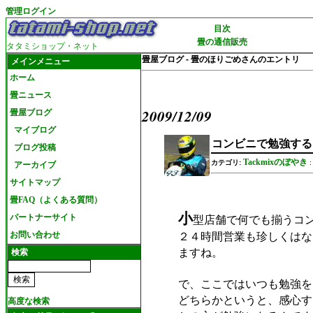
管理ログイン
目次
畳の通信販売
タタミショップ・ネット
畳屋ブログ - 畳のほりごめさんのエントリ
メインメニュー
ホーム
畳ニュース
2009/12/09
畳屋ブログ
マイブログ
コンビニで勉強する
ブログ投稿
Tackmixのぼやき
カテゴリ:
アーカイブ
サイトマップ
畳FAQ（よくある質問）
小
型店舗で何でも揃うコ
パートナーサイト
２４時間営業も珍しくはな
お問い合わせ
ますね。
検索
で、ここではいつも勉強を
どちらかというと、感心す
高度な検索