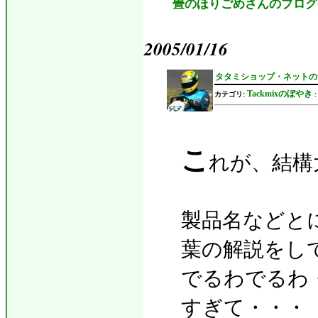
畳のほりごめさんのブログ
2005/01/16
タタミショップ・ネットのw
Tackmixのぼやき
カテゴリ:
こ
れが、結構
製品名などと
葉の解説をし
でるわでるわ
すぎて・・・