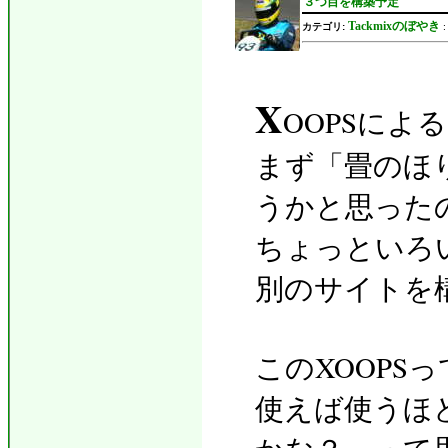
３つ目を構築予定
Tackmixのぼやき
カテゴリ:
X
OOPSによ
まず「畳のほ
うかと思った
ちょっといろ
別のサイトを
このXOOPS
使えば使うほ