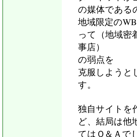
の媒体である
地域限定のW
って（地域密
事店）
の弱点を
克服しようと
す。
独自サイトを
ど、結局は他
てはＱ＆Ａで