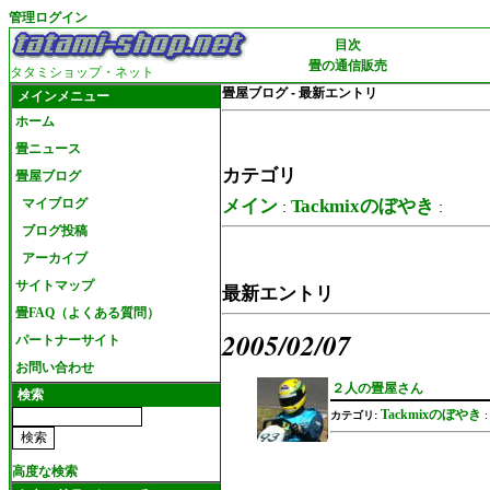
管理ログイン
目次
畳の通信販売
タタミショップ・ネット
畳屋ブログ - 最新エントリ
メインメニュー
ホーム
畳ニュース
カテゴリ
畳屋ブログ
マイブログ
メイン
Tackmixのぼやき
:
:
ブログ投稿
アーカイブ
サイトマップ
最新エントリ
畳FAQ（よくある質問）
2005/02/07
パートナーサイト
お問い合わせ
２人の畳屋さん
検索
Tackmixのぼやき
カテゴリ:
高度な検索