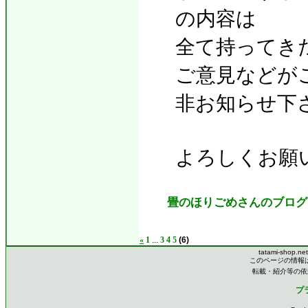
の内容は
全て持ってき
ご意見などが
非お知らせ下
よろしくお願
畳のほりごめさんのブログ
«
1
...
3
4
5
(6)
tatami-shop.ne
このページの情報
転載・紹介等の依
プ