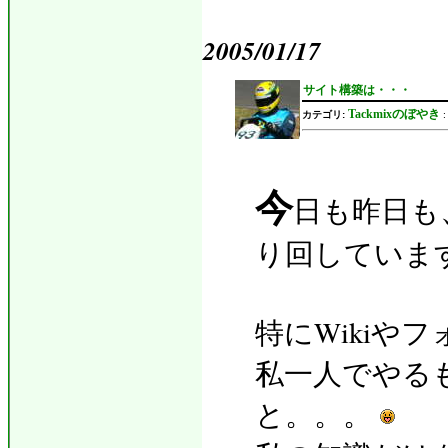
2005/01/17
サイト構築は・・・
Tackmixのぼやき
カテゴリ:
今
日も昨日も
り回していま
特にWikiや
私一人でやる
と。。。