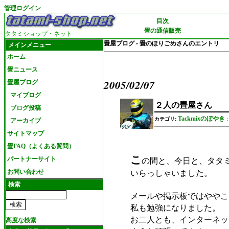
管理ログイン
目次
畳の通信販売
タタミショップ・ネット
畳屋ブログ - 畳のほりごめさんのエントリ
メインメニュー
ホーム
畳ニュース
2005/02/07
畳屋ブログ
マイブログ
２人の畳屋さん
ブログ投稿
Tackmixのぼやき
カテゴリ:
アーカイブ
サイトマップ
畳FAQ（よくある質問）
こ
の間と、今日と、タタ
パートナーサイト
いらっしゃいました。
お問い合わせ
検索
メールや掲示板ではややこ
私も勉強になりました。
お二人とも、インターネッ
高度な検索