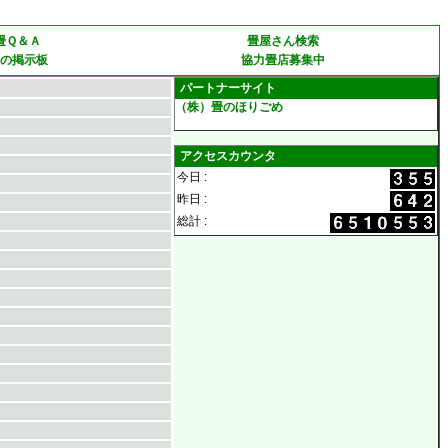
畳Ｑ＆Ａ
畳屋さん検索
の掲示板
協力畳店募集中
パートナーサイト
（株）畳のほりごめ
アクセスカウンタ
今日 :
昨日 :
総計 :