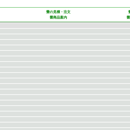
畳の見積・注文
畳商品案内
畳