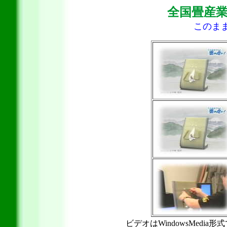
全国畳産
このま
ビデオはWindowsMedia形